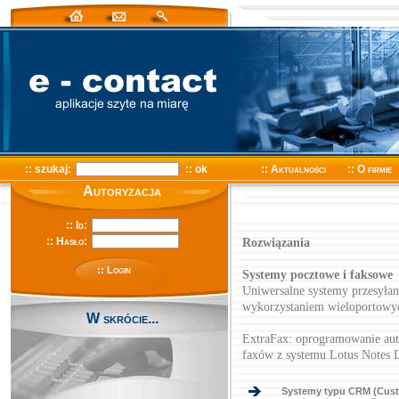
:: szukaj:
:: ok
:: Aktualności
:: O firmie
Autoryzacja
Rozwiązania
:: Login
Systemy pocztowe i faksowe
Uniwersalne systemy przesyłan
wykorzystaniem wieloportowy
W skrócie...
ExtraFax: oprogramowanie aut
faxów z systemu Lotus Notes 
_
Systemy typu CRM (Cust