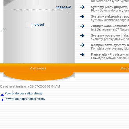
rozwiązaniach typu: Syste
Systemy pracy grupowej
2019-12-01
Flow) Sytemy do pracy gru
- ...
Systemy elektronicznego
Systemy elektronicznego o
Zunifikowana komunikac
...
de
jest Sametime (en)? Najproś
Systemy pocztowe i fak
systemy przesyłania wiadom
Kompleksowe systemy bi
Kompleksowe systemy biurow
Kancelaria
- Przedstawiam
Prawnych i Adwokackich. Je
© e-contact
Mapa 
Ostatnia aktualizacja 22-07-2006 01:04 AM
Powrót do początku strony
Powrót do poprzedniej strony