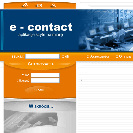
:: szukaj:
:: ok
:: Aktualności
:: O firmie
Autoryzacja
s
:: Login
W skrócie...